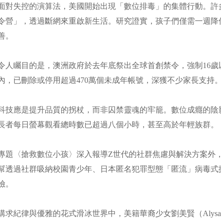
面對失控的演算法，美國開始出現「數位排毒」的集體行動。許多
令營」，透過斷網來重啟新生活。研究證實，孩子們僅需一週降
善。
令人矚目的是，澳洲政府於去年底祭出全球首創禁令，強制16
內，已刪除或停用超過470萬個未成年帳號，深獲不少家長支持
科技應是提升品質的拐杖，而非囚禁靈魂的牢籠。數位成癮的陰
長者每日螢幕觀看總時數已超過八個小時，甚至高於年輕族群。
專題〈搶救數位小孩〉深入報導Z世代的社群焦慮與解決方案外
幫透過社群吸納校園青少年、日本匿名犯罪型態「匿流」病毒式
險。
講求紀律與優雅的花式滑冰世界中，美籍華裔少女劉美賢（Alysa