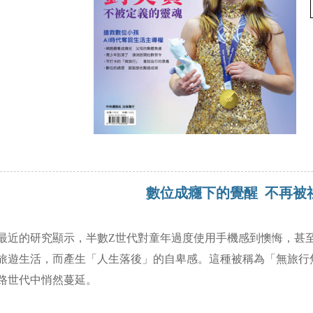
數位成癮下的覺醒 不再被
最近的研究顯示，半數Z世代對童年過度使用手機感到懊悔，甚至
旅遊生活，而產生「人生落後」的自卑感。這種被稱為「無旅行焦慮症」
路世代中悄然蔓延。