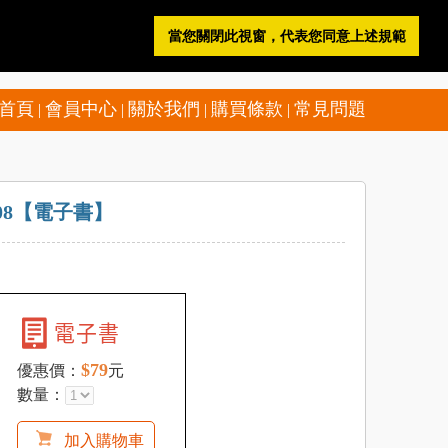
當您關閉此視窗，代表您同意上述規範
登 入
註 冊
購物車
電子書櫃
首頁
會員中心
關於我們
購買條款
常見問題
|
|
|
|
208【電子書】
$79
優惠價：
元
數量：
加入購物車