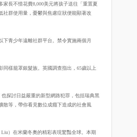
家長不惜花費8,000美元將孩子送往「重置夏
低社群使用量，憂鬱與焦慮症狀便能顯著改
歲以下青少年遠離社群平台。禁令實施兩個月
。
影同樣籠罩銀髮族。英國調查指出，65歲以上
，也探討日益嚴重的新型網路犯罪，包括瑞典黑
擴散等，帶你看見數位成癮下造成的社會風
 Liu）在米蘭冬奧的精彩表現驚豔全球。本期