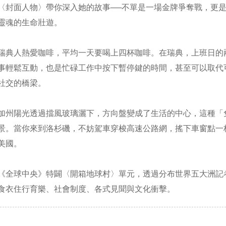
〈封面人物〉帶你深入她的故事──不單是一場金牌爭奪戰，更
靈魂的生命壯遊。
瑞典人熱愛咖啡，平均一天要喝上四杯咖啡。在瑞典，上班日的兩
事輕鬆互動，也是忙碌工作中按下暫停鍵的時間，甚至可以取代
社交的橋梁。
加州陽光透過擋風玻璃灑下，方向盤變成了生活的中心，這種「免
景。當你來到洛杉磯，不妨駕車穿梭高速公路網，搖下車窗點一
美國。
《全球中央》特闢〈開箱地球村〉單元，透過分布世界五大洲記
食衣住行育樂、社會制度、各式見聞與文化衝擊。