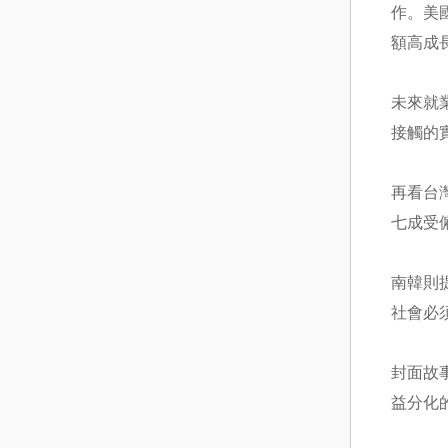
作。美國
額高成
未來就
接觸的
再看台
七成受
南韓則
社會必
封面故
益分化