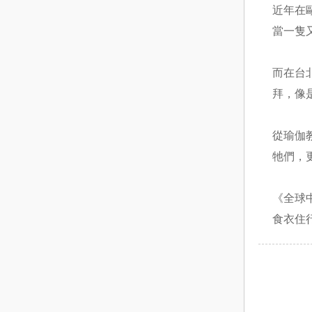
近年在
當一隻
而在台
拜，像
從瑜伽
牠們，
《全球
食衣住