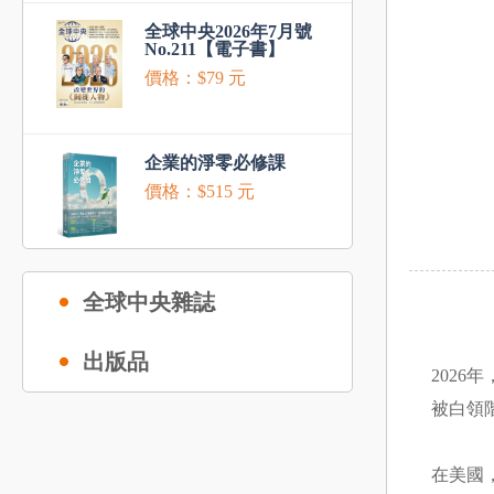
全球中央2026年7月號
No.211【電子書】
價格：$79 元
企業的淨零必修課
價格：$515 元
全球中央雜誌
出版品
202
被白領
在美國