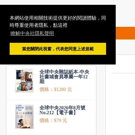
本網站使用相關技術提供更好的閱讀體驗，同
時尊重使用者隱私，點這裡
瞭解中央社隱私聲明
當您關閉此視窗，代表您同意上述規範
推薦商品
全球中央雜誌紙本-中央
社書城會員專屬一年12
期
價格：$1280 元
全球中央2026年8月號
No.212【電子書】
價格：$79 元