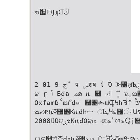
బ਷ІԒɰᗭڭ
2 01 9 ڿ ً ष ݭशष ί Ό ᗍ೵ॹٙѢྤf ᓒੵf
ଢ ɽ ݴ Бdฉ ഛ ዚ ࿴ ᆀ ݄ ึ ν؈బ਷ேІԒᗭڭdமᇊ ʔ̥݊ᒵ਷dɾ׌ቊਊשeউ
Oxfamɓ΅జѓܸ̈dவ ਷࢕ቊաٙ߮ᗭ̥Ϟһᘌࠠf ࠗשᙲٙ׌࡞ۂᅂ˪஗னርא
ఙޥઋኬߧٙ຾᏶Κዚdһޟ ിܛႷɛ͏਄ੰᛆᑌຑ΍Ν̜ ݴෂdί΢਷ࣛϞהၲdЍઋజ
2008ϋΌଢږፄΚዚdΌଢம ණɛࣳ־ᅃεႭj຅ЫӚϞІ ూא׌߿ܙᔟၣ༩ฮݴ˚Җଜ
ᇊତ൥ਗ਼̋ᄌdࢵኬߧ฽ܓம Ը˥ࣛdܣჿึซՑࠅݹ˓k ᆥdЇ׵ཀֻٙ׌йᅳɢҖό