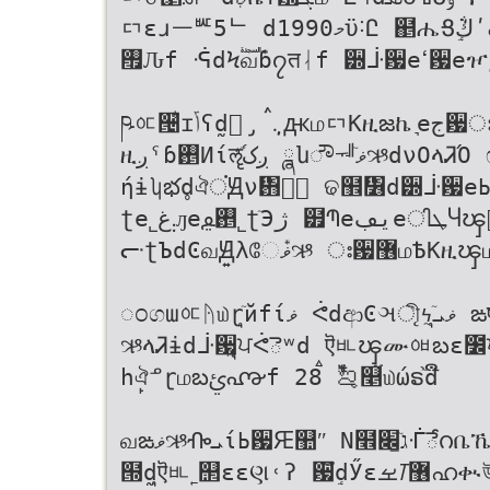
ᇊɛɹᅳᄣ5ᄂ dމ1990ϋ˸Ը ຅ሔՑڭٟܵʹ൷ᕎձІҢཞ ɰӚϞऊ̰fਖ਼ᕚྏɾᅳɢ
࠯Ԉf ᕎdϞࣛவ݊ɓ၇तᛆf ੽ᒵ਷eߵ਷eዦݲeΙܓe˚
ཥᅂ੔͛ɪݴʕdุ̡̰ ܆݂ࠦԫமᇊΚዚజኬ ͉eج਷ഃ਷Ꮸൖɾɛהաٙ
ዚږˤɓ࢕Иίॡږک֝ٙ̒ ྮնೌᅰٙޥઋdνОላᏘΌ ෆdɰ༊ྡ༆࿴׌йᅳɢٙࣨ
ήɨʮభd̥ঐਂԬν᎛ᝂ͂ ଢ຾᏶d੽ᒵ਷eߕ਷eᅃ਷e ːdઞӋ୞ഐᅳɢ̙ٙঐf༉
ʈe˾܄غԓe࢕ࢬ˾ʈٙЭژ ๿ՊeیڢeിܛႷၾڛ࣬Ғ Ԉ70ࠫ
ᓟʈЪdϾவԬ͍λே݊ޥઋ ഃ਷޶மѢΚዚၾமబࢨ൷ᙄ ᆄݲᜫɛवஹҙڏd್Ͼɓ
ಂගաᅂᚤ௰ɽุٙйfίޥ ᕚdආϾઞী̨ᝄޥܝุ̰ٙ ఙषݭࠬᅳዑધܝdᝈΈ౻ᓃ
ઋላᏘɨdᒵ਷ุ̰ਪᕚెʷd ऎᄟၾሙᅄబɛ೼ਪᕚ
һ̙ঐᓒɽமబࢨ൷f 28ࠫ ࡡ໋݊۬௥̋௰ώຣٙ֙ືd
வఙޥઋᎇܝίߕ਷Ԙ஺ʺ N໮גٙ׌̱ᒰేဂቤኼᒵ ۍΪޥઋᅲ৾ɛʆɛऎٙਓಃ
๝dุ̰ऎᄟ˿஢εɛણ˓ʔ ਷ٟึdӲɛࡁᝈ޶ഹቊউࠗ ᔨfΙܓኹᏚ௽ችٙ˦ԓ१ʔ