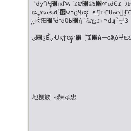
ʿdуԴϞִุ̰݁໾пd͛ࠇ ٙɾ׌שɨٙ׌߿ᅂ˪dϾɾ Ԉࣚɛᔳᅂiᐼ݊ϲᏸᏸٙอ
ʥڥৎߎዱdᔋ࠮౪пცӋၾ ɛԒɪᒔՍഹ̱ᒰՇοd̴ ᅃԢdۍᜓԈᔝ˂ͣථfீཀɓ
ุ̰ਪᕚԘ஺ᖂʺdΌߕ΢ή ݇ͪഹྏɾ˖ʷdɰˀ݈ᅰЗ ଡ଼ଡ଼ᗝ᎘dɓৎชա΢਷܆۬
࠮يვБۍࠦᑗқʈၾᔋ࠮࣏ ࣛ˾ɨ׌йᅳɢҖόٙᔷ౬ၾ ۃܝٙ౻൥࿁ˢf༉Ԉ8ࠫ
地機族 ◎陳孝忠