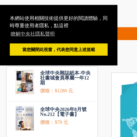
本網站使用相關技術提供更好的閱讀體驗，同
時尊重使用者隱私，點這裡
瞭解中央社隱私聲明
當您關閉此視窗，代表您同意上述規範
推薦商品
全球中央雜誌紙本-中央
社書城會員專屬一年12
期
價格：$1280 元
全球中央2026年8月號
No.212【電子書】
價格：$79 元