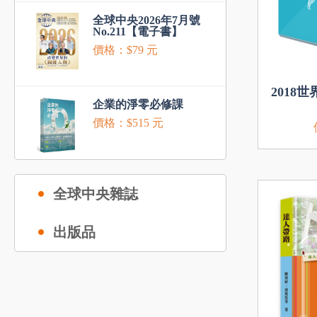
全球中央2026年7月號
No.211【電子書】
價格：$79 元
2018
企業的淨零必修課
價格：$515 元
全球中央雜誌
出版品